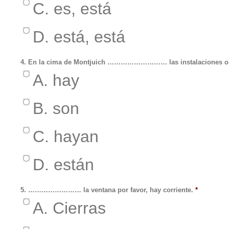
C. es, está
D. está, está
4. En la cima de Montjuich ……………………… las instalaciones ol
A. hay
B. son
C. hayan
D. están
5. …………………… la ventana por favor, hay corriente.
*
A. Cierras