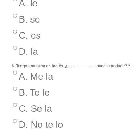
A. le
B. se
C. es
D. la
8. Tengo una carta en inglés. ¿ ………………… puedes traducir?
*
A. Me la
B. Te le
C. Se la
D. No te lo