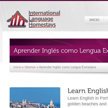
Inicio
»
Idiomas
»
Aprender Inglés como Lengua Extranjera
Learn English in Por
golden beaches and co