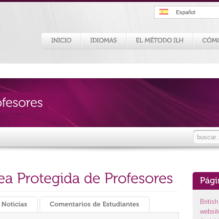
Español
Britis
websit