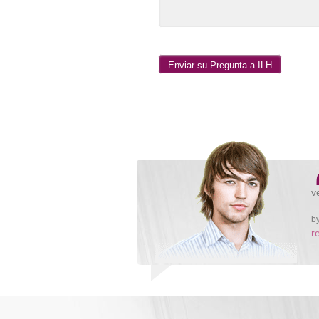
v
b
r