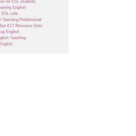
ties for ESL students
arning English
s ESL cafe
h Teaching Professional
lan ELT Resource Sites
op English
glish Teaching
English