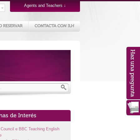
Agents and Teachers
↓
h Council e BBC Teaching English
e