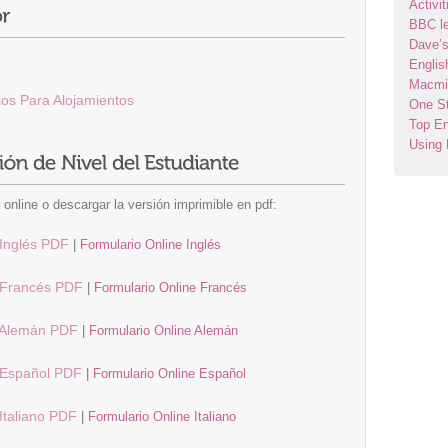
Activi
BBC le
Dave’
Englis
Macmil
ios Para Alojamientos
One St
Top En
Using 
r online o descargar la versión imprimible en pdf:
 Inglés PDF
|
Formulario Online Inglés
n Francés PDF
|
Formulario Online Francés
n Alemán PDF
|
Formulario Online Alemán
 Español PDF
|
Formulario Online Español
Italiano PDF
|
Formulario Online Italiano