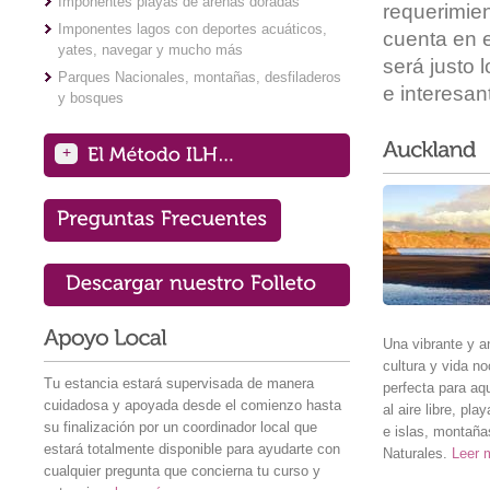
Imponentes playas de arenas doradas
requerimie
Imponentes lagos con deportes acuáticos,
cuenta en e
yates, navegar y mucho más
será justo 
Parques Nacionales, montañas, desfiladeros
e interesan
y bosques
+
Una vibrante y a
cultura y vida n
Tu estancia estará supervisada de manera
perfecta para aq
cuidadosa y apoyada desde el comienzo hasta
al aire libre, p
su finalización por un coordinador local que
e islas, montañ
estará totalmente disponible para ayudarte con
Naturales.
Leer 
cualquier pregunta que concierna tu curso y