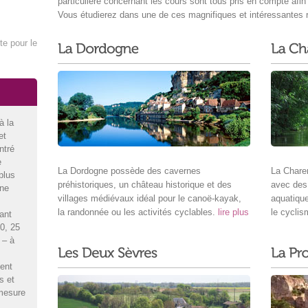
particulière concernant les cours sont tous pris en compte afin
Vous étudierez dans une de ces magnifiques et intéressantes
te pour le
à la
et
ntré
e
La Dordogne possède des cavernes
La Chare
plus
préhistoriques, un château historique et des
avec des
une
villages médiévaux idéal pour le canoë-kayak,
aquatiqu
la randonnée ou les activités cyclables.
lire plus
le cyclis
ant
0, 25
 – à
ent
s et
 mesure