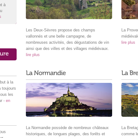
t à
au
s
Les Deux-Sèvres propose des champs
La Prove
vallonnés et une belle campagne, de
médiéval
nombreuses activités, des dégustations de vin
lire plus
ainsi que des villes et des villages médiévaux.
lire plus
but à la
a toujours
tous les
ur -
en
La Normandie possède de nombreux châteaux
La Breta
vous
historiques, de longues plages, des forêts et
comme le
ur