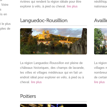
rivières qui rendent la région idéale pour être
néolithiq
. Votre
explorer à vélo, à pied ou cheval.
lire plus
nationaux
ns
ris en
 le plus
mples de
La région Languedoc-Roussillon est pleine de
La région
châteaux historiques, des champs de lavande,
villages 
les villes et villages médiévaux qui en fait un
nombreuse
endroit idéal pour explorer en vélo, à pied ou à
de certai
cheval.
lire plus
lire plus