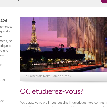
xpériences
ages de
en
imées, sa
orique et
nce une
ais.
dre
La Cathédrale Notre-Dame de Paris
x et
mée
Votre âge, votre profil, vos besoins linguistiques, vos centres 