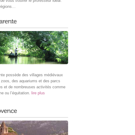
 de vous trouver le professeur idéal.
 régions…
nte possède des villages médiévaux
 zoos, des aquariums et des parcs
es et de nombreuses activités comme
me ou l’équitation.
lire plus