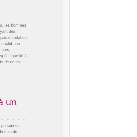
ls, les hommes
ayant des
ques en relation
n inclut une
 cours,
spécifique lié à
ts de cours
 personnes,
 besoin de