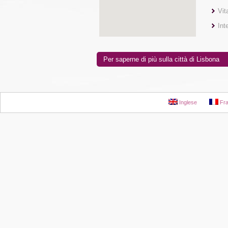
Vit
Int
Per saperne di più sulla città di Lisbona
Inglese
Fra