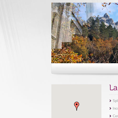
Le incredibili chiese di Lisbona
Spl
Inc
Cen