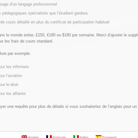
ssage d’un langage professionnel
pédagogiques spécialisés que l’étudiant gardera
de cours détaillé en plus du certificat de participation habituel
ans le monde entier. £150, €180 ou $180 par semaine. Merci d’ajouter le supp
ur les frais de cours standard.
clure par exemple:
our les infirmiers
our l’aviation
our le droit
our les affaires
yer une requête pour plus de détails si vous souhaiteriez de l’anglais pour u
Anglais
Français
Italien
Espagnol