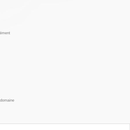
lément
n domaine